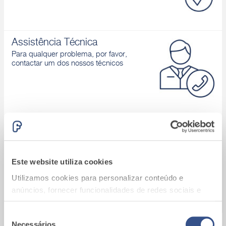
Assistência Técnica
Para qualquer problema, por favor,
contactar um dos nossos técnicos
Área download
Catálogos de produtos, Declaração de
desempenho, D.o.P., Brochuras, ...
Este website utiliza cookies
Utilizamos cookies para personalizar conteúdo e
anúncios, fornecer funcionalidades de redes sociais e
analisar o nosso tráfego. Também partilhamos
informações acerca da sua utilização do site com os
Seleção
Necessários
A9_Batalha (Portugal)