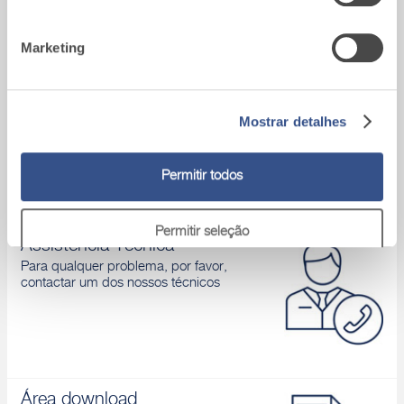
Descobrir
Marketing
Obras de referência
Visualiza as obras mais importantes,
Mostrar detalhes
realizadas com os nossos produtos
Permitir todos
Permitir seleção
Assistência Técnica
Para qualquer problema, por favor,
contactar um dos nossos técnicos
Rejeitar
Área download