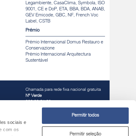
Legambiente, CasaClima, Symbola, ISO
9001, CE e DoP, ETA, BBA, BDA, ANAB,
GEV Emicode, GBC, NF, French Voc
Label, CSTB
Prémio
Prémio Internacional Domus Restauro e
Conservazione
Prémio Internacional Arquitectura
Sustentável
Chamada para rede fixa nacional gratuita
Nº Verde
800 30 31 32
Permitir todos
des sociais e
te com os
Permitir seleção