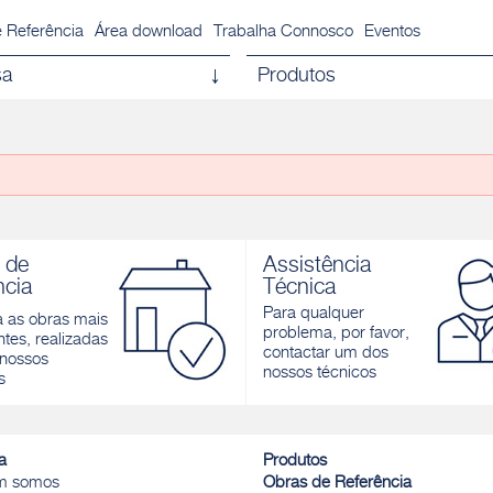
 Referência
Área download
Trabalha Connosco
Eventos
sa
Produtos
 de
Assistência
ncia
Técnica
Para qualquer
a as obras mais
problema, por favor,
tes, realizadas
contactar um dos
nossos
nossos técnicos
s
a
Produtos
m somos
Obras de Referência