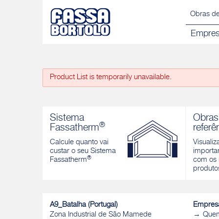
Obras de
Empre
Product List is temporarily unavailable.
Sistema
Obras
®
Fassatherm
referê
Calcule quanto vai
Visualiz
custar o seu Sistema
importan
®
Fassatherm
com os 
produto
A9_Batalha (Portugal)
Empres
Zona Industrial de São Mamede
Que