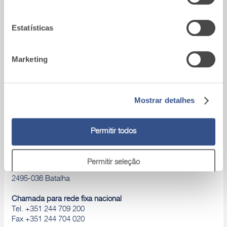
utilização dos respetivos serviços.
Estatísticas
Marketing
Área download
Catálogos de produtos, Declaração de
desempenho, D.o.P., Brochuras, ...
Mostrar detalhes
Permitir todos
A9_Batalha (Portugal)
Permitir seleção
Zona Industrial de São Mamede
2495-036 Batalha
Rejeitar
Chamada para rede fixa nacional
Tel. +351 244 709 200
Fax +351 244 704 020