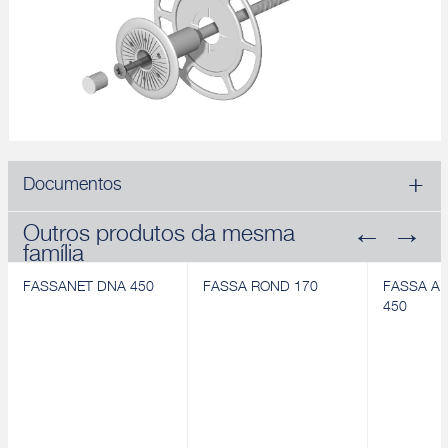
Documentos
Outros produtos da mesma
família
FASSANET DNA 450
FASSA ROND 170
FASSA A
450