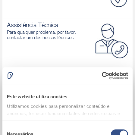
Assistência Técnica
Para qualquer problema, por favor,
contactar um dos nossos técnicos
Área download
Catálogos de produtos, Declaração de
desempenho, D.o.P., Brochuras, ...
Este website utiliza cookies
Utilizamos cookies para personalizar conteúdo e
anúncios, fornecer funcionalidades de redes sociais e
analisar o nosso tráfego. Também partilhamos
informações acerca da sua utilização do site com os
Seleção
Necessários
A9_Batalha (Portugal)