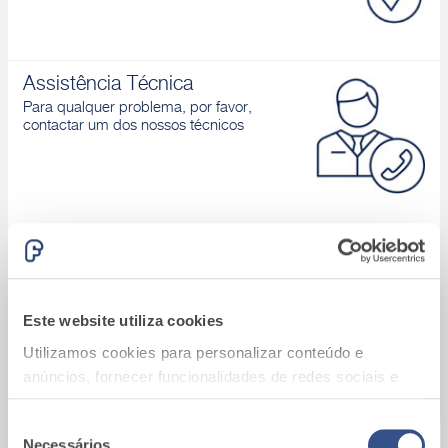
Assistência Técnica
Para qualquer problema, por favor,
contactar um dos nossos técnicos
Área download
Catálogos de produtos, Declaração de
desempenho, D.o.P., Brochuras, ...
Este website utiliza cookies
Utilizamos cookies para personalizar conteúdo e
anúncios, fornecer funcionalidades de redes sociais e
analisar o nosso tráfego. Também partilhamos
informações acerca da sua utilização do site com os
Seleção
Necessários
A9_Batalha (Portugal)