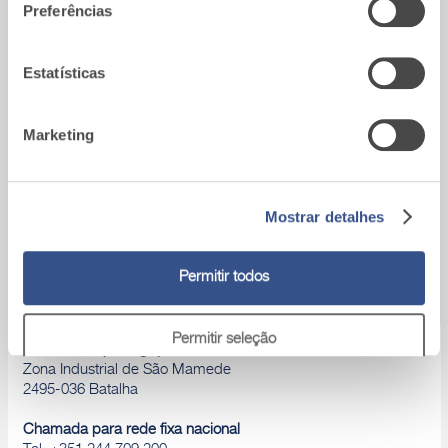
que lhes forneceu ou recolhidas por estes a partir da sua
Preferências
Para qualquer problema, por favor,
utilização dos respetivos serviços.
contactar um dos nossos técnicos
Estatísticas
Marketing
Área download
Catálogos de produtos, Declaração de
desempenho, D.o.P., Brochuras, ...
Mostrar detalhes
Permitir todos
Permitir seleção
A9_Batalha (Portugal)
Zona Industrial de São Mamede
2495-036 Batalha
Rejeitar
Chamada para rede fixa nacional