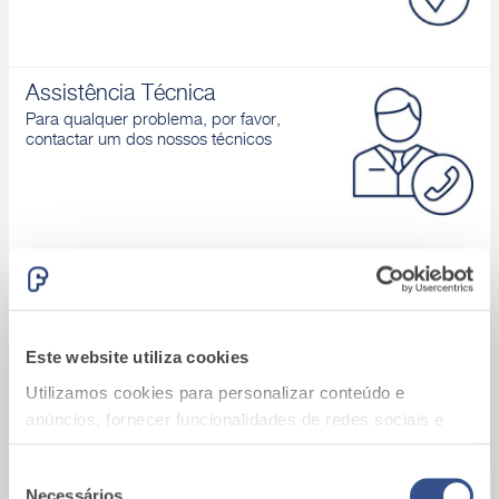
Assistência Técnica
Para qualquer problema, por favor,
contactar um dos nossos técnicos
Área download
Catálogos de produtos, Declaração de
desempenho, D.o.P., Brochuras, ...
Este website utiliza cookies
Utilizamos cookies para personalizar conteúdo e
anúncios, fornecer funcionalidades de redes sociais e
analisar o nosso tráfego. Também partilhamos
informações acerca da sua utilização do site com os
Seleção
Necessários
A9_Batalha (Portugal)