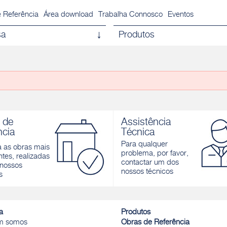
 Referência
Área download
Trabalha Connosco
Eventos
sa
Produtos
 de
Assistência
ncia
Técnica
Para qualquer
a as obras mais
problema, por favor,
tes, realizadas
contactar um dos
nossos
nossos técnicos
s
a
Produtos
m somos
Obras de Referência