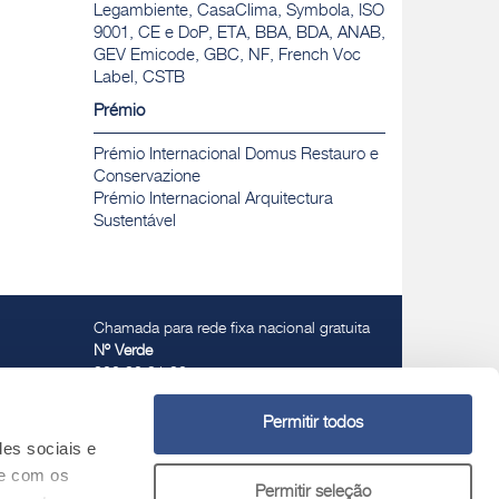
Legambiente, CasaClima, Symbola, ISO
9001, CE e DoP, ETA, BBA, BDA, ANAB,
GEV Emicode, GBC, NF, French Voc
Label, CSTB
Prémio
Prémio Internacional Domus Restauro e
Conservazione
Prémio Internacional Arquitectura
Sustentável
Chamada para rede fixa nacional gratuita
Nº Verde
800 30 31 32
Permitir todos
des sociais e
te com os
Permitir seleção