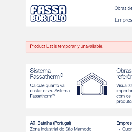
Obras de
Empre
Product List is temporarily unavailable.
Sistema
Obras
®
Fassatherm
referê
Calcule quanto vai
Visualiz
custar o seu Sistema
importan
®
Fassatherm
com os 
produto
A9_Batalha (Portugal)
Empres
Zona Industrial de São Mamede
Que