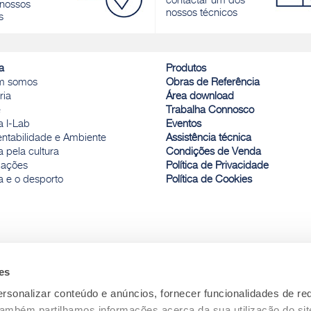
contactar um dos
nossos
nossos técnicos
s
a
Produtos
m somos
Obras de Referência
ria
Área download
e
Trabalha Connosco
a I-Lab
Eventos
entabilidade e Ambiente
Assistência técnica
 pela cultura
Condições de Venda
ações
Política de Privacidade
a e o desporto
Política de Cookies
es
rsonalizar conteúdo e anúncios, fornecer funcionalidades de re
 Também partilhamos informações acerca da sua utilização do si