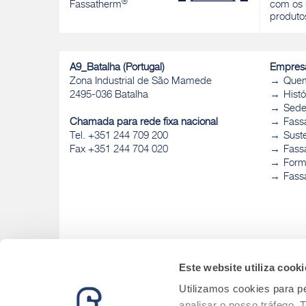
®
Fassatherm
com os 
produto
A9_Batalha (Portugal)
Empres
Zona Industrial de São Mamede
Que
2495-036 Batalha
Histó
Sed
Chamada para rede fixa nacional
Fass
Tel. +351 244 709 200
Sust
Fax +351 244 704 020
Fassa
Form
Fass
Este website utiliza cooki
Utilizamos cookies para pe
analisar o nosso tráfego.