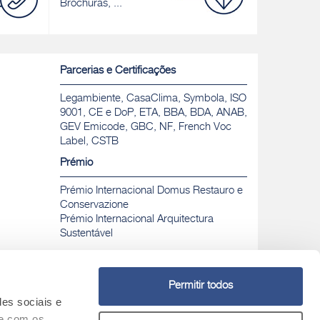
Brochuras, ...
Parcerias e Certificações
Legambiente, CasaClima, Symbola, ISO
9001, CE e DoP, ETA, BBA, BDA, ANAB,
GEV Emicode, GBC, NF, French Voc
Label, CSTB
Prémio
Prémio Internacional Domus Restauro e
Conservazione
Prémio Internacional Arquitectura
Sustentável
Permitir todos
des sociais e
Chamada para rede fixa nacional gratuita
Nº Verde
te com os