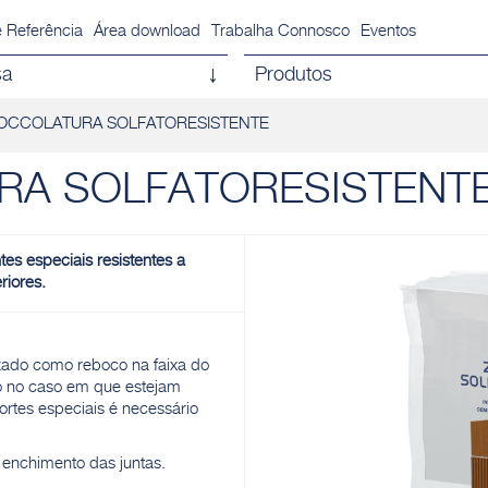
 Referência
Área download
Trabalha Connosco
Eventos
sa
Produtos
ZOCCOLATURA SOLFATORESISTENTE
RA SOLFATORESISTENT
es especiais resistentes a
riores.
do como reboco na faixa do
mo no caso em que estejam
portes especiais é necessário
enchimento das juntas.