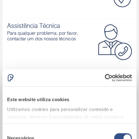
Assistência Técnica
Para qualquer problema, por favor,
contactar um dos nossos técnicos
Área download
Catálogos de produtos, Declaração de
desempenho, D.o.P., Brochuras, ...
Este website utiliza cookies
Utilizamos cookies para personalizar conteúdo e
anúncios, fornecer funcionalidades de redes sociais e
analisar o nosso tráfego. Também partilhamos
informações acerca da sua utilização do site com os
Seleção
Necessários
A9_Batalha (Portugal)