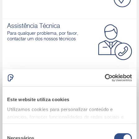
Assistência Técnica
Para qualquer problema, por favor,
contactar um dos nossos técnicos
Área download
Catálogos de produtos, Declaração de
desempenho, D.o.P., Brochuras, ...
Este website utiliza cookies
Utilizamos cookies para personalizar conteúdo e
anúncios, fornecer funcionalidades de redes sociais e
analisar o nosso tráfego. Também partilhamos
informações acerca da sua utilização do site com os
Seleção
Necessários
A9_Batalha (Portugal)