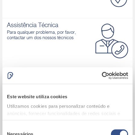
Assistência Técnica
Para qualquer problema, por favor,
contactar um dos nossos técnicos
Área download
Catálogos de produtos, Declaração de
desempenho, D.o.P., Brochuras, ...
Este website utiliza cookies
Utilizamos cookies para personalizar conteúdo e
anúncios, fornecer funcionalidades de redes sociais e
analisar o nosso tráfego. Também partilhamos
informações acerca da sua utilização do site com os
Seleção
Necessários
A9_Batalha (Portugal)