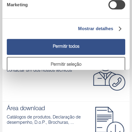
L e por argamassas
Marketing
Obras de referência
fibrorreforçadas
específicas
Visualiza as obras mais importantes,
Descobrir
realizadas com os nossos produtos
Mostrar detalhes
Permitir todos
Assistência Técnica
Permitir seleção
Para qualquer problema, por favor,
contactar um dos nossos técnicos
Rejeitar
Área download
Catálogos de produtos, Declaração de
desempenho, D.o.P., Brochuras, ...