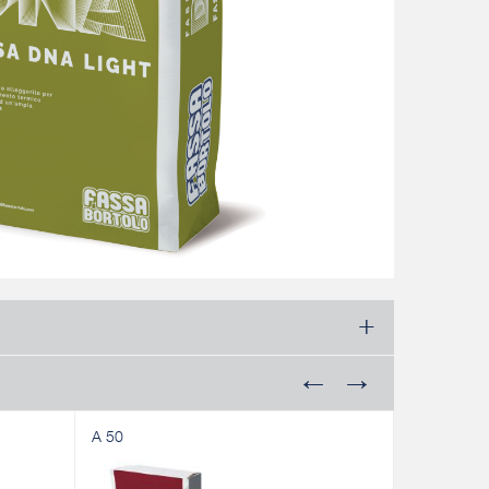
A 50
A 96