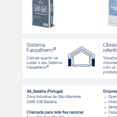
FASSA DNA HP
BASEC
Reboco hidráulico mineral com elevado
Adesivo 
Sistema
Obras
desempenho mecânico para sistema de
para pai
®
Fassatherm
referê
isolamento térmico avançado, para a
Descobri
instalação de revestimentos rígidos
Calcule quanto vai
Visualiz
modulares na fachada. Cor: cinza
custar o seu Sistema
importan
®
Descobrir
Fassatherm
com os 
produto
A9_Batalha (Portugal)
Empres
Zona Industrial de São Mamede
Que
2495-036 Batalha
Histó
Sed
Chamada para rede fixa nacional
Fass