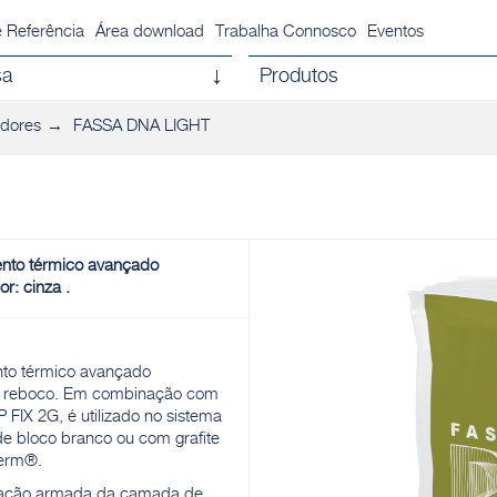
 Referência
Área download
Trabalha Connosco
Eventos
sa
Produtos
adores
FASSA DNA LIGHT
mento térmico avançado
: cinza .
nto térmico avançado
 reboco. Em combinação com
X 2G, é utilizado no sistema
 bloco branco ou com grafite
herm®.
rização armada da camada de