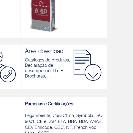
A 50
A 96
 base
Cola-Regularizadora de elevado
Cola-Regula
Área download
desempenho, cinzenta e branca, para
cimentícia 
Sistemas Fassatherm®
Fassather
Catálogos de produtos,
Declaração de
Descobrir
Descobrir
desempenho, D.o.P.,
Brochuras, ...
Parcerias e Certificações
Legambiente, CasaClima, Symbola, ISO
9001, CE e DoP, ETA, BBA, BDA, ANAB,
GEV Emicode, GBC, NF, French Voc