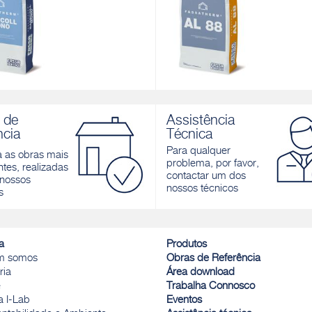
OLL MONO
AL 88
e regularizador impermeabilizante
Cola-Regularizadora aligeirada de
 de
Assistência
néis de EPS em lambris
cimentícia, branca, para Sistemas
ncia
Técnica
Fassatherm®
r
Para qualquer
a as obras mais
Descobrir
problema, por favor,
tes, realizadas
contactar um dos
nossos
nossos técnicos
s
a
Produtos
m somos
Obras de Referência
ria
Área download
e
Trabalha Connosco
a I-Lab
Eventos