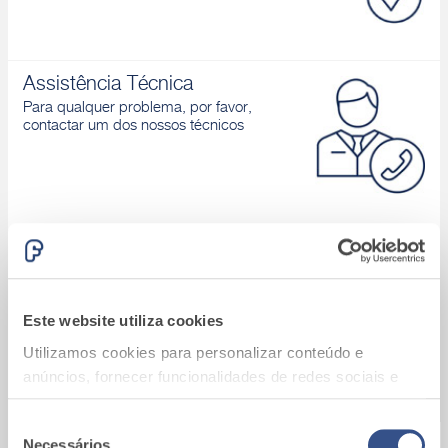
Assistência Técnica
Para qualquer problema, por favor,
contactar um dos nossos técnicos
Área download
Catálogos de produtos, Declaração de
desempenho, D.o.P., Brochuras, ...
Este website utiliza cookies
Utilizamos cookies para personalizar conteúdo e
anúncios, fornecer funcionalidades de redes sociais e
analisar o nosso tráfego. Também partilhamos
informações acerca da sua utilização do site com os
Seleção
Necessários
A9_Batalha (Portugal)