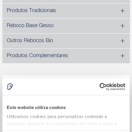
Produtos Tradicionais
Reboco Base Gesso
Outros Rebocos Bio
Produtos Complementares
®
Sistema Fassatherm
Calcule quanto vai custar o seu Sistema
®
Fassatherm
Este website utiliza cookies
Utilizamos cookies para personalizar conteúdo e
anúncios, fornecer funcionalidades de redes sociais e
analisar o nosso tráfego. Também partilhamos