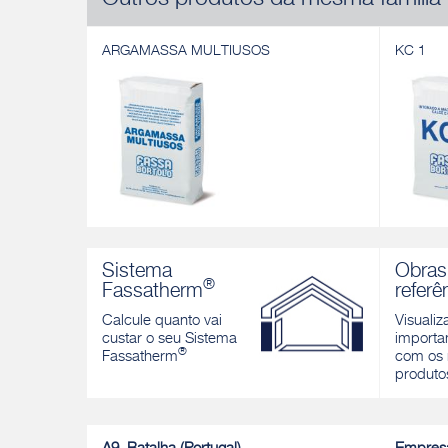
Outros produtos da mesma família
ARGAMASSA MULTIUSOS
KC 1
ARGAMASSA MULTIUSOS
KC 1
Argamassa multiusos para revestimento e
Reboco à
Sistema
Obras
assentamento em áreas interiores e
interior e
®
Fassatherm
referê
exteriores. Cor: cinza
Descobri
Calcule quanto vai
Visualiz
Descobrir
custar o seu Sistema
importan
®
Fassatherm
com os 
produto