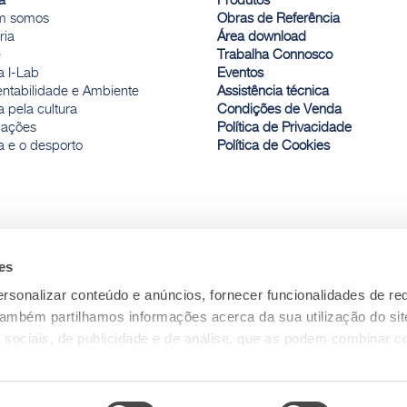
a
Produtos
m somos
Obras de Referência
ria
Área download
e
Trabalha Connosco
a I-Lab
Eventos
entabilidade e Ambiente
Assistência técnica
 pela cultura
Condições de Venda
ações
Política de Privacidade
a e o desporto
Política de Cookies
es
rsonalizar conteúdo e anúncios, fornecer funcionalidades de re
 Também partilhamos informações acerca da sua utilização do si
 sociais, de publicidade e de análise, que as podem combinar c
ceu ou recolhidas por estes a partir da sua utilização dos respe