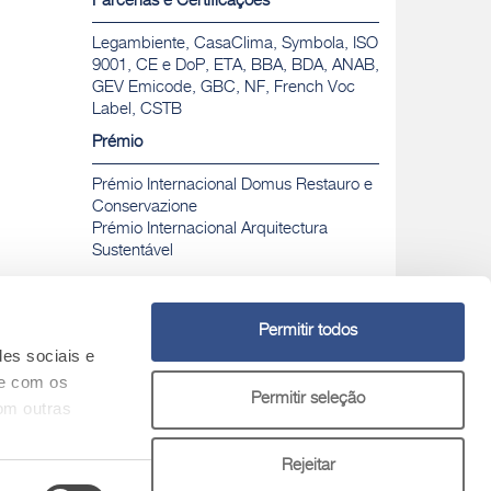
Parcerias e Certificações
Legambiente, CasaClima, Symbola, ISO
9001, CE e DoP, ETA, BBA, BDA, ANAB,
GEV Emicode, GBC, NF, French Voc
Label, CSTB
Prémio
Prémio Internacional Domus Restauro e
Conservazione
Prémio Internacional Arquitectura
Sustentável
Permitir todos
des sociais e
Chamada para rede fixa nacional gratuita
Nº Verde
te com os
Permitir seleção
800 30 31 32
om outras
tivos
Rejeitar