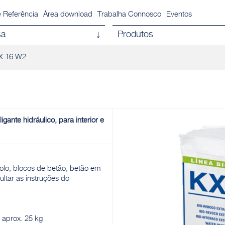
 Referência
Área download
Trabalha Connosco
Eventos
sa
Produtos
X 16 W2
gante hidráulico, para interior e
olo, blocos de betão, betão em
ultar as instruções do
 aprox. 25 kg