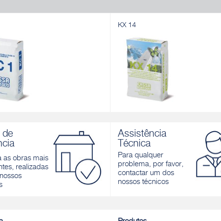
KX 14
KX 14
 base de cal e cimento, para
Bio-reboco extra branco para aerar
 de
Assistência
 exterior
de cal e ligante hidráulico para inte
ncia
Técnica
exteriores
r
Para qualquer
a as obras mais
Descobrir
problema, por favor,
tes, realizadas
contactar um dos
nossos
nossos técnicos
s