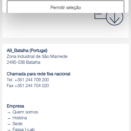
Catálogos de produtos, Declaração de
Permitir seleção
desempenho, D.o.P., Brochuras, ...
Rejeitar
A9_Batalha (Portugal)
Zona Industrial de São Mamede
2495-036 Batalha
Chamada para rede fixa nacional
Tel. +351 244 709 200
Fax +351 244 704 020
Empresa
Quem somos
História
Sede
Fassa I-Lab