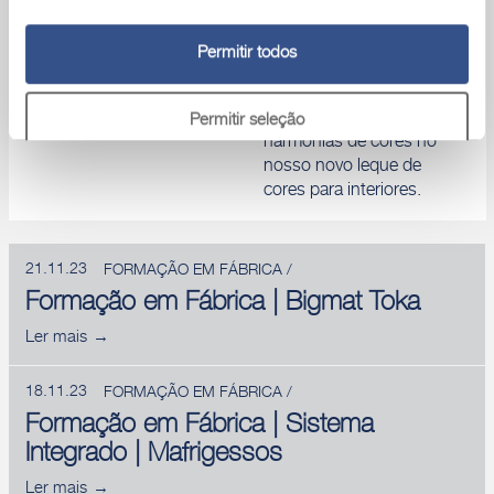
A cor é emoção e pode
Permitir todos
influenciar positivamente
o seu bem-estar.
Descubra as novas
Permitir seleção
harmonias de cores no
nosso novo leque de
Rejeitar
cores para interiores.
21.11.23
FORMAÇÃO EM FÁBRICA /
Formação em Fábrica | Bigmat Toka
Ler mais
18.11.23
FORMAÇÃO EM FÁBRICA /
Formação em Fábrica | Sistema
Integrado | Mafrigessos
Ler mais