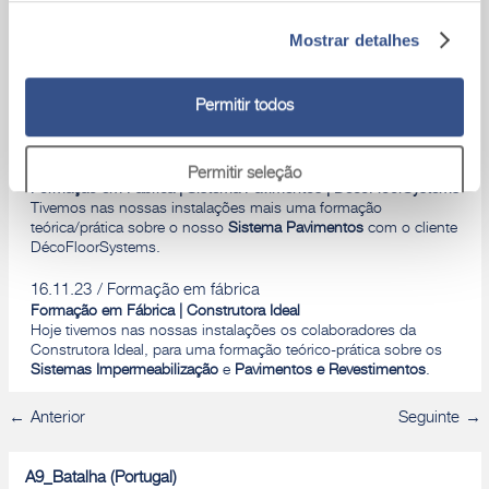
recebemos os colaboradores do nosso cliente Bigmat Toka.
Mostrar detalhes
18.11.23
Formação em fábrica
Formação em Fábrica | Sistema Integrado | Mafrigessos
No sábado tivemos mais uma formação em fábrica e desta vez
Permitir todos
recebemos os colaboradores do nosso cliente Mafrigessos.
17.11.23
Formação em fábrica
Permitir seleção
Formação em Fábrica | Sistema Pavimentos | DecóFloorSystems
Tivemos nas nossas instalações mais uma formação
teórica/prática sobre o nosso
Sistema Pavimentos
com o cliente
Rejeitar
DécoFloorSystems.
16.11.23
Formação em fábrica
Formação em Fábrica | Construtora Ideal
Hoje tivemos nas nossas instalações os colaboradores da
Construtora Ideal, para uma formação teórico-prática sobre os
Sistemas Impermeabilização
e
Pavimentos e Revestimentos
.
Anterior
Seguinte
A9_Batalha (Portugal)