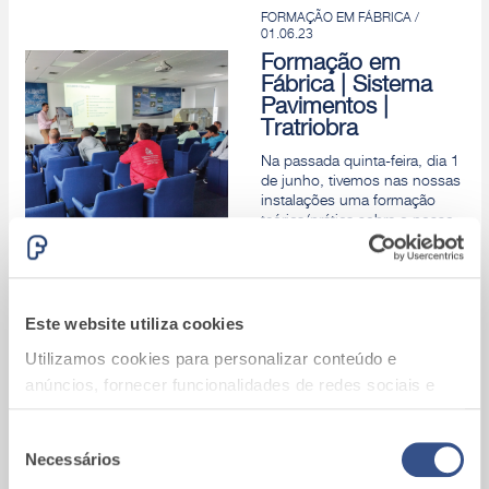
FORMAÇÃO EM FÁBRICA /
01.06.23
Formação em
Fábrica | Sistema
Pavimentos |
Tratriobra
Na passada quinta-feira, dia 1
de junho, tivemos nas nossas
instalações uma formação
teórica/prática sobre o nosso
sistema Pavimentos.
Ler mais
FORMAÇÃO EM FÁBRICA /
20.05.23
Este website utiliza cookies
Formação em
Fábrica | Sistema
Utilizamos cookies para personalizar conteúdo e
Fassatherm® e
anúncios, fornecer funcionalidades de redes sociais e
Impermeabilização
analisar o nosso tráfego. Também partilhamos
No passado sábado, dia 20
informações acerca da sua utilização do site com os
Seleção
de maio, tivemos nas nossas
Necessários
nossos parceiros de redes sociais, de publicidade e de
de
instalações mais uma
formação teórica/prática sobre