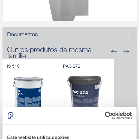
Documentos
Outros produtos da mesma
família
IS 510
PAC 272
IS 510
PAC 272
Hidrófugo siloxânico
Primário de adesão à
®
Sistema Fassatherm
Este website utiliza cookies
base de resinas