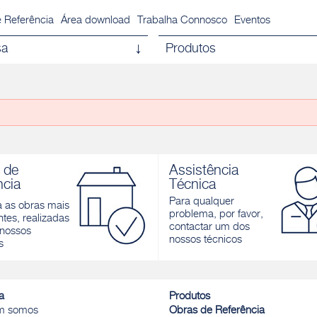
 Referência
Área download
Trabalha Connosco
Eventos
sa
Produtos
 de
Assistência
ncia
Técnica
Para qualquer
a as obras mais
problema, por favor,
tes, realizadas
contactar um dos
nossos
nossos técnicos
s
a
Produtos
m somos
Obras de Referência