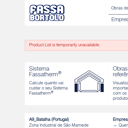
Obras de
Empre
Product List is temporarily unavailable.
Sistema
Obras
®
Fassatherm
referê
Calcule quanto vai
Visualiz
custar o seu Sistema
importan
®
Fassatherm
com os 
produto
A9_Batalha (Portugal)
Empres
Zona Industrial de São Mamede
Que