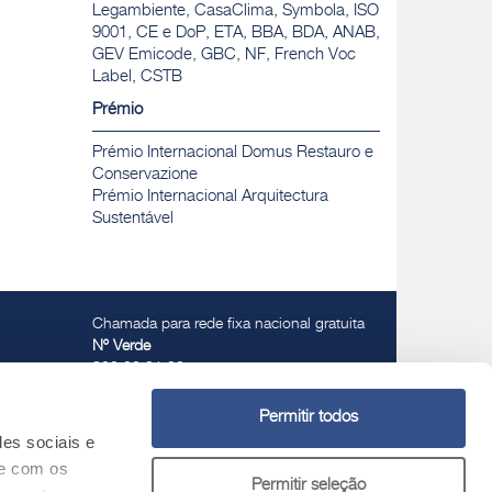
Legambiente, CasaClima, Symbola, ISO
9001, CE e DoP, ETA, BBA, BDA, ANAB,
GEV Emicode, GBC, NF, French Voc
Label, CSTB
Prémio
Prémio Internacional Domus Restauro e
Conservazione
Prémio Internacional Arquitectura
Sustentável
Chamada para rede fixa nacional gratuita
Nº Verde
800 30 31 32
Permitir todos
des sociais e
te com os
Permitir seleção