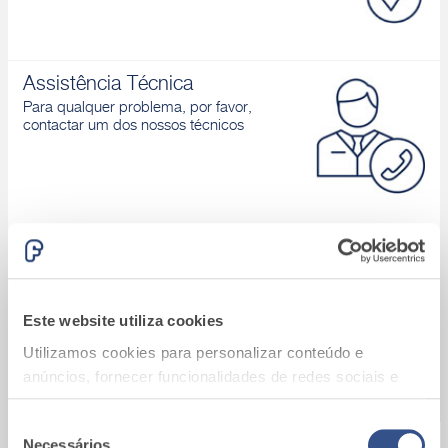
Assistência Técnica
Para qualquer problema, por favor,
contactar um dos nossos técnicos
Área download
Catálogos de produtos, Declaração de
desempenho, D.o.P., Brochuras, ...
Este website utiliza cookies
Utilizamos cookies para personalizar conteúdo e
anúncios, fornecer funcionalidades de redes sociais e
analisar o nosso tráfego. Também partilhamos
informações acerca da sua utilização do site com os
Seleção
Necessários
A9_Batalha (Portugal)