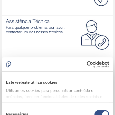
Assistência Técnica
Para qualquer problema, por favor,
contactar um dos nossos técnicos
Área download
Catálogos de produtos, Declaração de
desempenho, D.o.P., Brochuras, ...
Este website utiliza cookies
Utilizamos cookies para personalizar conteúdo e
anúncios, fornecer funcionalidades de redes sociais e
analisar o nosso tráfego. Também partilhamos
informações acerca da sua utilização do site com os
Seleção
Necessários
A9_Batalha (Portugal)