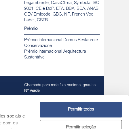
Legambiente, CasaClima, Symbola, ISO
9001, CE e DoP, ETA, BBA, BDA, ANAB,
GEV Emicode, GBC, NF, French Voc
Label, CSTB
Prémio
Prémio Internacional Domus Restauro e
Conservazione
Prémio Internacional Arquitectura
Sustentável
Chamada para rede fixa nacional gratuita
Nº Verde
800 30 31 32
Permitir todos
des sociais e
te com os
Permitir seleção