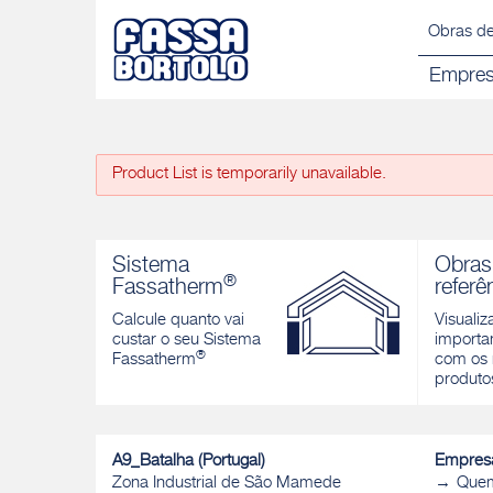
Obras de
Empre
Product List is temporarily unavailable.
Sistema
Obras
®
Fassatherm
referê
Calcule quanto vai
Visualiz
custar o seu Sistema
importan
®
Fassatherm
com os 
produto
A9_Batalha (Portugal)
Empres
Zona Industrial de São Mamede
Que