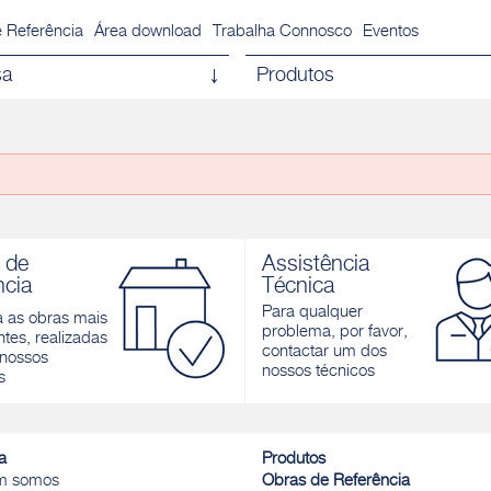
 Referência
Área download
Trabalha Connosco
Eventos
sa
Produtos
 de
Assistência
ncia
Técnica
Para qualquer
a as obras mais
problema, por favor,
tes, realizadas
contactar um dos
nossos
nossos técnicos
s
a
Produtos
m somos
Obras de Referência