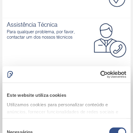
Assistência Técnica
Para qualquer problema, por favor,
contactar um dos nossos técnicos
Área download
Catálogos de produtos, Declaração de
desempenho, D.o.P., Brochuras, ...
Este website utiliza cookies
Utilizamos cookies para personalizar conteúdo e
anúncios, fornecer funcionalidades de redes sociais e
analisar o nosso tráfego. Também partilhamos
informações acerca da sua utilização do site com os
Seleção
Necessários
A9_Batalha (Portugal)