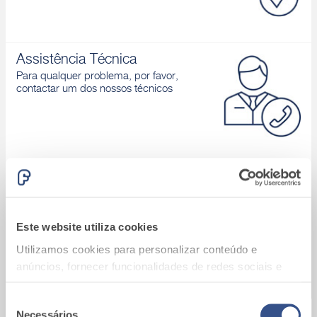
Assistência Técnica
Para qualquer problema, por favor,
contactar um dos nossos técnicos
Área download
Catálogos de produtos, Declaração de
desempenho, D.o.P., Brochuras, ...
Este website utiliza cookies
Utilizamos cookies para personalizar conteúdo e
anúncios, fornecer funcionalidades de redes sociais e
analisar o nosso tráfego. Também partilhamos
informações acerca da sua utilização do site com os
Seleção
Necessários
A9_Batalha (Portugal)