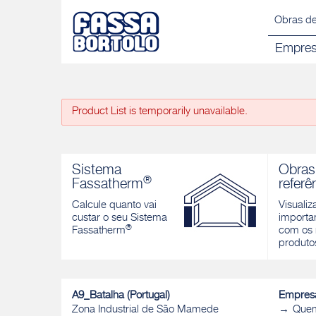
Obras de
Empre
Product List is temporarily unavailable.
Sistema
Obras
®
Fassatherm
referê
Calcule quanto vai
Visualiz
custar o seu Sistema
importan
®
Fassatherm
com os 
produto
A9_Batalha (Portugal)
Empres
Zona Industrial de São Mamede
Que