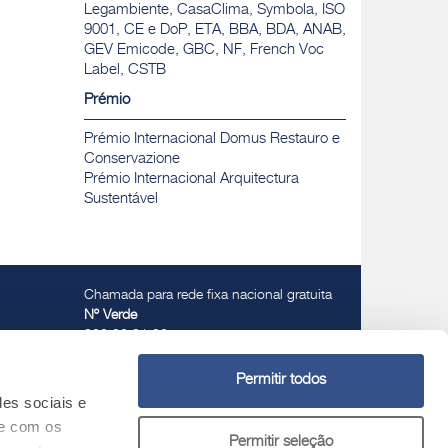
Legambiente, CasaClima, Symbola, ISO
9001, CE e DoP, ETA, BBA, BDA, ANAB,
GEV Emicode, GBC, NF, French Voc
Label, CSTB
Prémio
Prémio Internacional Domus Restauro e
Conservazione
Prémio Internacional Arquitectura
Sustentável
Chamada para rede fixa nacional gratuita
Nº Verde
800 30 31 32
Permitir todos
des sociais e
te com os
Permitir seleção