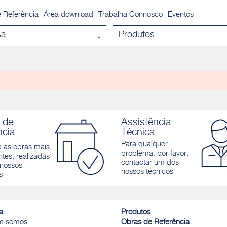
 Referência
Área download
Trabalha Connosco
Eventos
sa
Produtos
 de
Assistência
ncia
Técnica
Para qualquer
a as obras mais
problema, por favor,
tes, realizadas
contactar um dos
nossos
nossos técnicos
s
a
Produtos
m somos
Obras de Referência