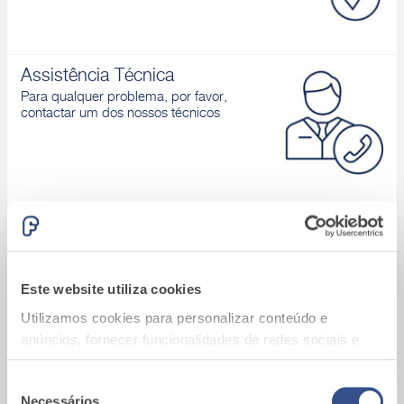
Assistência Técnica
Para qualquer problema, por favor,
contactar um dos nossos técnicos
Área download
Catálogos de produtos, Declaração de
desempenho, D.o.P., Brochuras, ...
Este website utiliza cookies
Utilizamos cookies para personalizar conteúdo e
anúncios, fornecer funcionalidades de redes sociais e
analisar o nosso tráfego. Também partilhamos
informações acerca da sua utilização do site com os
Seleção
Necessários
A9_Batalha (Portugal)