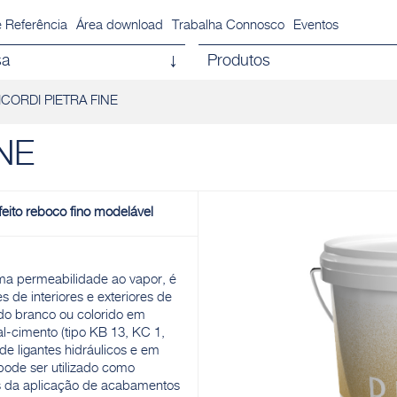
 Referência
Área download
Trabalha Connosco
Eventos
sa
Produtos
ICORDI PIETRA FINE
NE
eito reboco fino modelável
ma permeabilidade ao vapor, é
 de interiores e exteriores de
zado branco ou colorido em
-cimento (tipo KB 13, KC 1,
de ligantes hidráulicos e em
pode ser utilizado como
es da aplicação de acabamentos