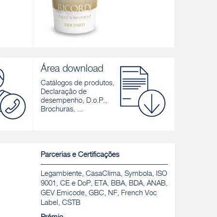
RICORDI CALCE A PENNELLO
Acabamento mineral decorativo com efeito
Área download
e efeito
liso e opaco
Catálogos de produtos,
Descobrir
Declaração de
desempenho, D.o.P.,
Brochuras, ...
Parcerias e Certificações
Legambiente, CasaClima, Symbola, ISO
9001, CE e DoP, ETA, BBA, BDA, ANAB,
GEV Emicode, GBC, NF, French Voc
Label, CSTB