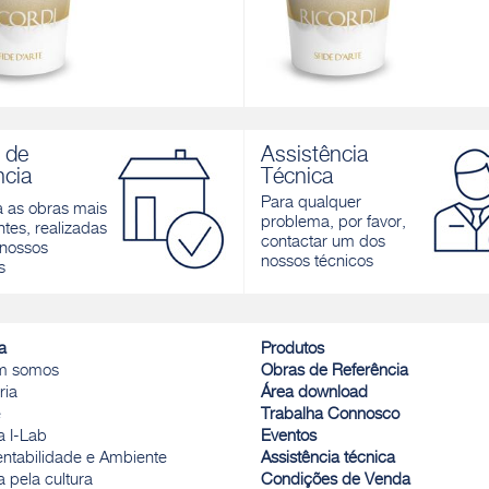
I MARMO
RICORDI STUCCO
to decorativo mineral à base de
Espelhos de época Acabamento
 de
Assistência
pó de mármore finíssimo, de
decorativo mineral à base de cal, d
ncia
Técnica
armorino
estuque brilhante.
Para qualquer
a as obras mais
r
Descobrir
problema, por favor,
tes, realizadas
contactar um dos
nossos
nossos técnicos
s
a
Produtos
m somos
Obras de Referência
ria
Área download
e
Trabalha Connosco
a I-Lab
Eventos
entabilidade e Ambiente
Assistência técnica
 pela cultura
Condições de Venda