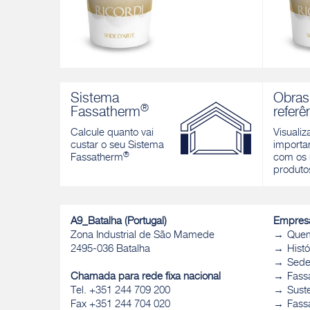
RICORDI MATERIA
RICORD
Formas moldadas Acabamento decorativo
Acabamen
Sistema
Obras
mineral à base de cal, adequado para
cal com 
®
Fassatherm
referê
realizar efeitos matéricos
efeito m
Calcule quanto vai
Visualiz
Descobrir
Descobri
custar o seu Sistema
importan
®
Fassatherm
com os 
produto
A9_Batalha (Portugal)
Empres
Zona Industrial de São Mamede
Que
2495-036 Batalha
Histó
Sed
Chamada para rede fixa nacional
Fass
Tel. +351 244 709 200
Sust
Fax +351 244 704 020
Fassa