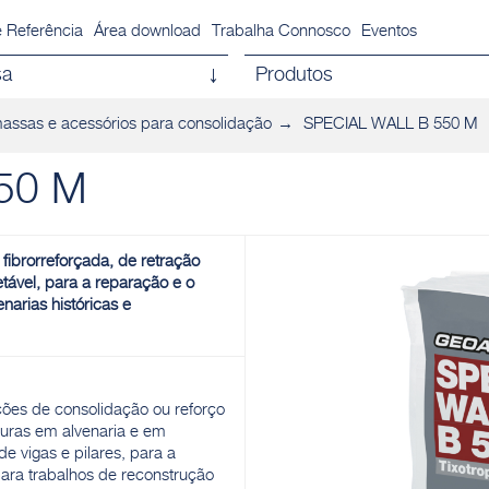
 Referência
Área download
Trabalha Connosco
Eventos
sa
Produtos
assas e acessórios para consolidação
SPECIAL WALL B 550 M
50 M
ibrorreforçada, de retração
etável, para a reparação e o
enarias históricas e
ões de consolidação ou reforço
turas em alvenaria e em
de vigas e pilares, para a
para trabalhos de reconstrução