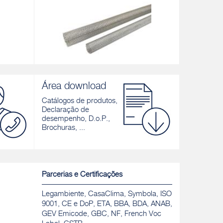
CAMISA DE REDE PERFURADA
RR 20
utural à
METÁLICA
Argamassa c
Área download
 3,5
Bucha de rede feita com uma rede de aço
a rebocadur
galvanizado
Catálogos de produtos,
Descobrir
Declaração de
Descobrir
desempenho, D.o.P.,
Brochuras, ...
Parcerias e Certificações
Legambiente, CasaClima, Symbola, ISO
9001, CE e DoP, ETA, BBA, BDA, ANAB,
GEV Emicode, GBC, NF, French Voc