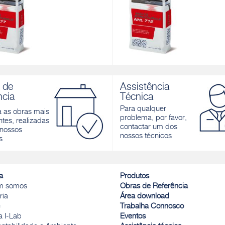
STRUTTURALE NHL 777
MALTA STRUTTURALE NHL 712
massa fibrorreforçada estrutural à
Bio-argamassa fibrorreforçada estr
 de
Assistência
cal hidráulica natural NHL 3,5
base de cal hidráulica natural NHL
ncia
Técnica
riores e exteriores
para interiores e exteriores
Para qualquer
a as obras mais
r
Descobrir
problema, por favor,
tes, realizadas
contactar um dos
nossos
nossos técnicos
s
a
Produtos
m somos
Obras de Referência
ria
Área download
e
Trabalha Connosco
a I-Lab
Eventos