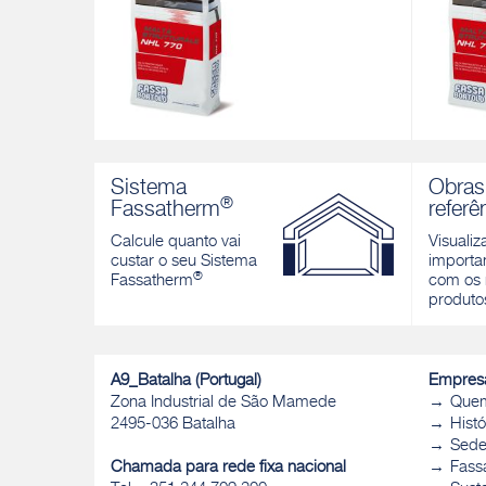
MALTA STRUTTURALE NHL 770
MALTA 
Bio-argamassa fibrorreforçada estrutural à
Bio-arga
Sistema
Obras
base de cal hidráulica natural NHL 3,5
base de 
®
Fassatherm
referê
para interiores e exteriores
para inte
Calcule quanto vai
Visualiz
Descobrir
Descobri
custar o seu Sistema
importan
®
Fassatherm
com os 
produto
A9_Batalha (Portugal)
Empres
Zona Industrial de São Mamede
Que
2495-036 Batalha
Histó
Sed
Chamada para rede fixa nacional
Fass