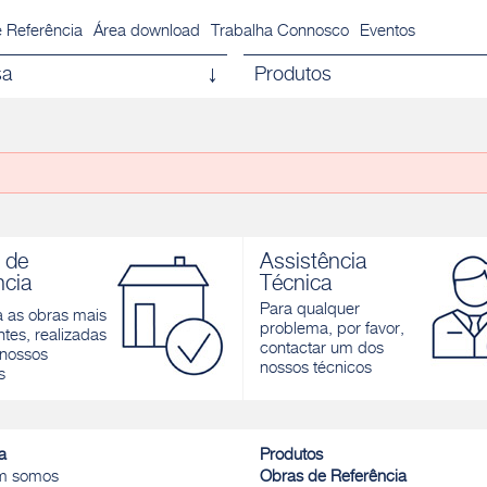
 Referência
Área download
Trabalha Connosco
Eventos
sa
Produtos
 de
Assistência
ncia
Técnica
Para qualquer
a as obras mais
problema, por favor,
tes, realizadas
contactar um dos
nossos
nossos técnicos
s
a
Produtos
m somos
Obras de Referência