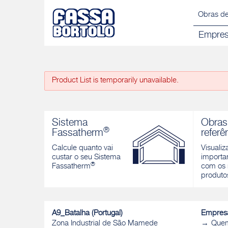
Obras de
Empre
Product List is temporarily unavailable.
Sistema
Obras
®
Fassatherm
referê
Calcule quanto vai
Visualiz
custar o seu Sistema
importan
®
Fassatherm
com os 
produto
A9_Batalha (Portugal)
Empres
Zona Industrial de São Mamede
Que