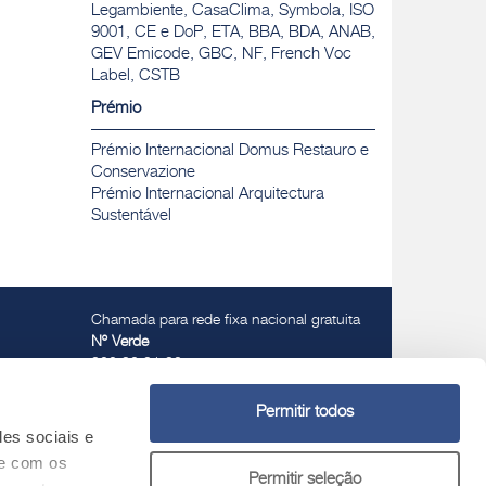
Legambiente, CasaClima, Symbola, ISO
9001, CE e DoP, ETA, BBA, BDA, ANAB,
GEV Emicode, GBC, NF, French Voc
Label, CSTB
Prémio
Prémio Internacional Domus Restauro e
Conservazione
Prémio Internacional Arquitectura
Sustentável
Chamada para rede fixa nacional gratuita
Nº Verde
800 30 31 32
Permitir todos
des sociais e
te com os
Permitir seleção