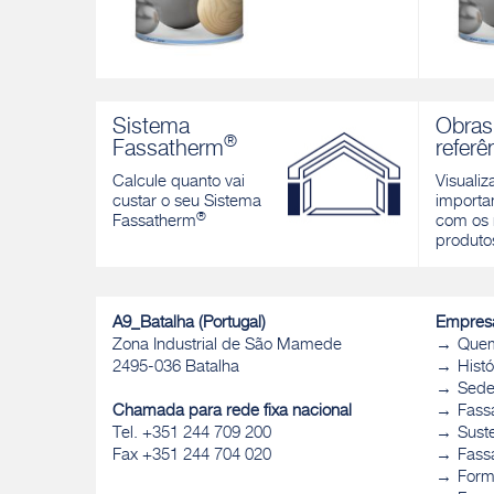
FEEL TOUCH GLOSS
FEEL T
Esmalte acrílico hidrodiluível brilhante
Esmalte a
Sistema
Obras
®
Fassatherm
referê
Descobrir
Descobri
Calcule quanto vai
Visualiz
custar o seu Sistema
importan
®
Fassatherm
com os 
produto
A9_Batalha (Portugal)
Empres
Zona Industrial de São Mamede
Que
2495-036 Batalha
Histó
Sed
Chamada para rede fixa nacional
Fass
Tel. +351 244 709 200
Sust
Fax +351 244 704 020
Fassa
Form