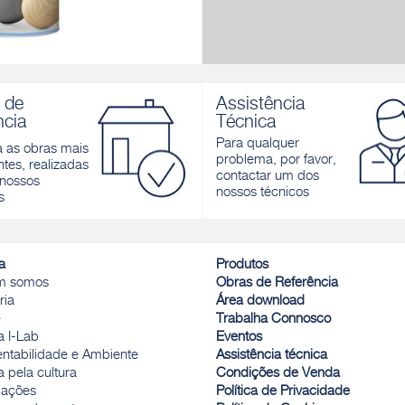
OUCH SATIN
crílico hidrodiluível acetinado
 de
Assistência
ncia
Técnica
r
Para qualquer
a as obras mais
problema, por favor,
tes, realizadas
contactar um dos
nossos
nossos técnicos
s
a
Produtos
m somos
Obras de Referência
ria
Área download
e
Trabalha Connosco
a I-Lab
Eventos
entabilidade e Ambiente
Assistência técnica
 pela cultura
Condições de Venda
ações
Política de Privacidade