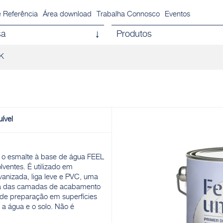
 Referência
Área download
Trabalha Connosco
Eventos
sa
Produtos
K
uível
m o esmalte à base de água FEEL
ventes. É utilizado em
lvanizada, liga leve e PVC, uma
cia das camadas de acabamento
e preparação em superfícies
a água e o solo. Não é