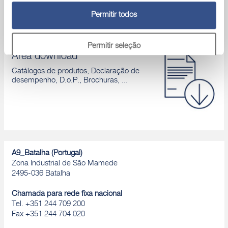
Permitir todos
Permitir seleção
Área download
Catálogos de produtos, Declaração de
Rejeitar
desempenho, D.o.P., Brochuras, ...
A9_Batalha (Portugal)
Zona Industrial de São Mamede
2495-036 Batalha
Chamada para rede fixa nacional
Tel. +351 244 709 200
Fax +351 244 704 020