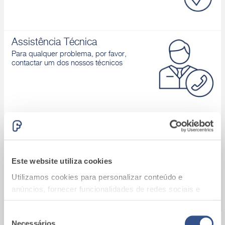
Assistência Técnica
Para qualquer problema, por favor,
contactar um dos nossos técnicos
Área download
Catálogos de produtos, Declaração de
desempenho, D.o.P., Brochuras, ...
Este website utiliza cookies
Utilizamos cookies para personalizar conteúdo e
anúncios, fornecer funcionalidades de redes sociais e
analisar o nosso tráfego. Também partilhamos
informações acerca da sua utilização do site com os
Seleção
Necessários
A9_Batalha (Portugal)