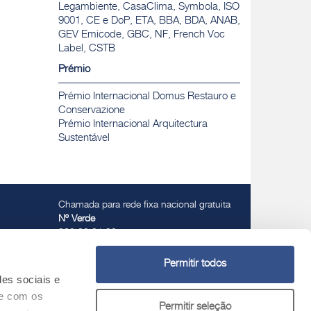
Legambiente, CasaClima, Symbola, ISO
9001, CE e DoP, ETA, BBA, BDA, ANAB,
GEV Emicode, GBC, NF, French Voc
Label, CSTB
Prémio
Prémio Internacional Domus Restauro e
Conservazione
Prémio Internacional Arquitectura
Sustentável
Chamada para rede fixa nacional gratuita
Nº Verde
800 30 31 32
Permitir todos
des sociais e
te com os
Permitir seleção