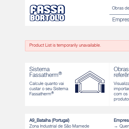
Obras de
Empre
Product List is temporarily unavailable.
Sistema
Obras
®
Fassatherm
referê
Calcule quanto vai
Visualiz
custar o seu Sistema
importan
®
Fassatherm
com os 
produto
A9_Batalha (Portugal)
Empres
Zona Industrial de São Mamede
Que