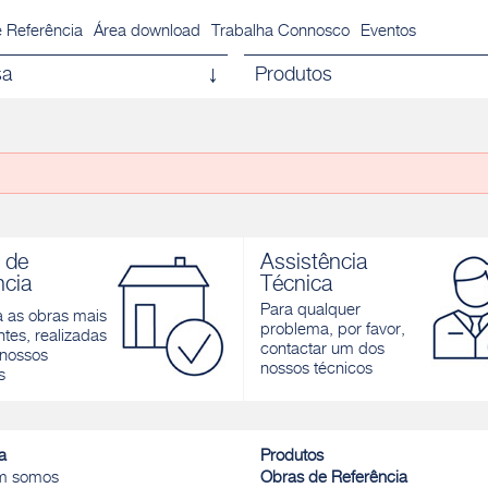
 Referência
Área download
Trabalha Connosco
Eventos
sa
Produtos
 de
Assistência
ncia
Técnica
Para qualquer
a as obras mais
problema, por favor,
tes, realizadas
contactar um dos
nossos
nossos técnicos
s
a
Produtos
m somos
Obras de Referência