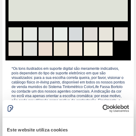
*Os tons ilustrados em suporte digital são meramente indicativos,
pois dependem do tipo de suporte eletrónico em que são
visualizados: para a sua escolha correta queira, por favor, visionar o
catálogo físico
in-living paints
, disponível em todos os nossos pontos
de venda munidos do Sistema Tintométrico ColorLife Fassa Bortolo
ou contacte um dos nossos agentes comerciais. A indicação da cor
no ecrã visa apenas orientar a escolha cromática: por esse motivo,
não pode ser utilizada como motivo de contestação. Finalmente, a
viabilidade de cada tom deverá ser verificada com base no tipo de
produto escolhido.
Este website utiliza cookies