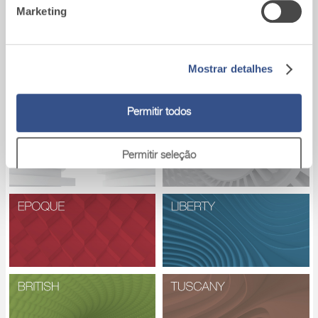
Marketing
Mostrar detalhes
SABLE
Tons solares de intensidade variável
.
Permitir todos
Permitir seleção
Rejeitar