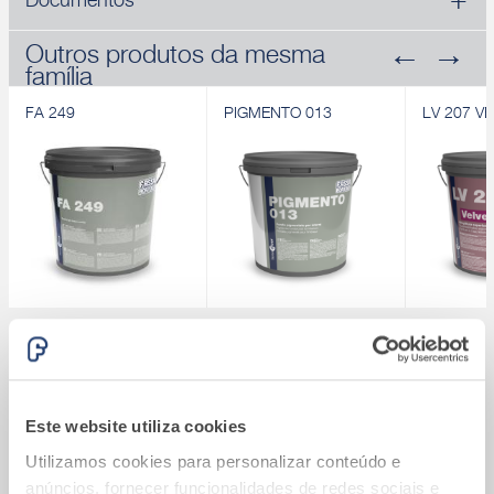
Documentos
Outros produtos da mesma
família
FA 249
PIGMENTO 013
LV 207 V
FA 249
PIGMENTO 013
LV 207 V
Primário para sistemas
Primário pigmentado
Tinta aquo
®
Sistema Fassatherm
acrílicos
para interior
lavável av
Calcule quanto vai custar o seu Sistema
Descobrir
Descobrir
Descobrir
®
Fassatherm
Este website utiliza cookies
Utilizamos cookies para personalizar conteúdo e
anúncios, fornecer funcionalidades de redes sociais e