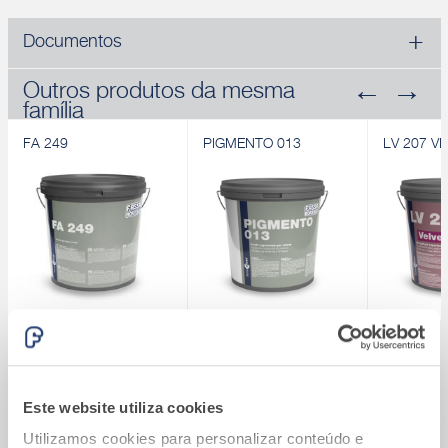
Documentos
Outros produtos da mesma
família
FA 249
PIGMENTO 013
LV 207 V
FA 249
PIGMENTO 013
LV 207 V
Primário para sistemas
Primário pigmentado
Tinta aquo
®
Sistema Fassatherm
acrílicos
para interior
lavável av
Calcule quanto vai custar o seu Sistema
Descobrir
Descobrir
Descobrir
Este website utiliza cookies
®
Fassatherm
Utilizamos cookies para personalizar conteúdo e