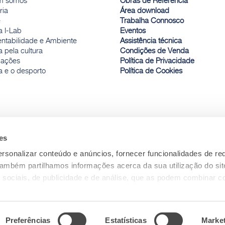
m somos
Obras de Referência
ria
Área download
e
Trabalha Connosco
a I-Lab
Eventos
entabilidade e Ambiente
Assistência técnica
 pela cultura
Condições de Venda
ações
Política de Privacidade
a e o desporto
Política de Cookies
es
rsonalizar conteúdo e anúncios, fornecer funcionalidades de re
 Também partilhamos informações acerca da sua utilização do si
 sociais, de publicidade e de análise, que as podem combinar c
ceu ou recolhidas por estes a partir da sua utilização dos respe
Preferências
Estatísticas
Marke