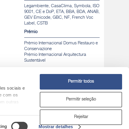
Legambiente, CasaClima, Symbola, ISO
9001, CE e DoP, ETA, BBA, BDA, ANAB,
GEV Emicode, GBC, NF, French Voc
Label, CSTB
Prémio
Prémio Internacional Domus Restauro e
Conservazione
Prémio Internacional Arquitectura
Sustentável
Permitir todos
des sociais e
Chamada para rede fixa nacional gratuita
Nº Verde
te com os
Permitir seleção
800 30 31 32
om outras
tivos
Rejeitar
ting
Mostrar detalhes