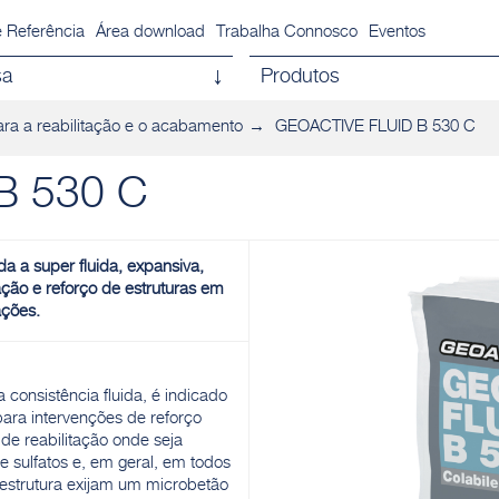
 Referência
Área download
Trabalha Connosco
Eventos
sa
Produtos
ra a reabilitação e o acabamento
GEOACTIVE FLUID B 530 C
B 530 C
da a super fluida, expansiva,
ção e reforço de estruturas em
ações.
onsistência fluida, é indicado
para intervenções de reforço
de reabilitação onde seja
 sulfatos e, em geral, em todos
estrutura exijam um microbetão