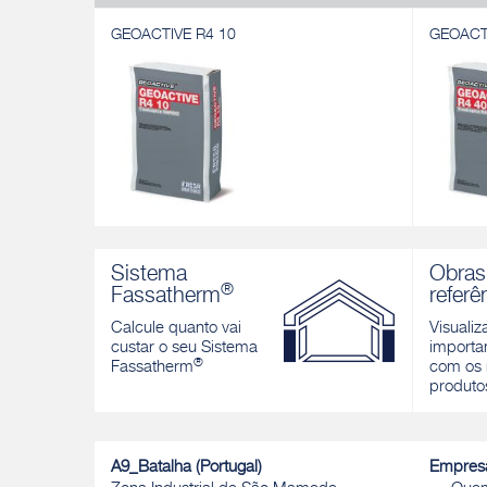
GEOACTIVE R4 10
GEOACT
GEOACTIVE R4 10
GEOACT
Argamassa rápida contendo ligantes
Argamass
Sistema
Obras
especiais resistentes a sulfatos,
especiais
®
Fassatherm
referê
modificada por polímero, tixotrópica e
modifica
fibrorreforçada, para passivação, reparação
fibrorref
Calcule quanto vai
Visualiz
e proteção de estruturas em betão
reparaçã
custar o seu Sistema
importan
estrutur
®
Descobrir
Fassatherm
com os 
Descobri
produto
A9_Batalha (Portugal)
Empres