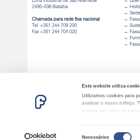
Zona Industrial de São Mamede
Que
2495-036 Batalha
Histó
Sed
Chamada para rede fixa nacional
Fass
Tel. +351 244 709 200
Sust
Fax +351 244 704 020
Fassa
Form
Fass
Este website utiliza cooki
Utilizamos cookies para pe
analisar o nosso tráfego.
nossos parceiros de redes
informações que lhes forne
serviços.
Seleção
Necessários