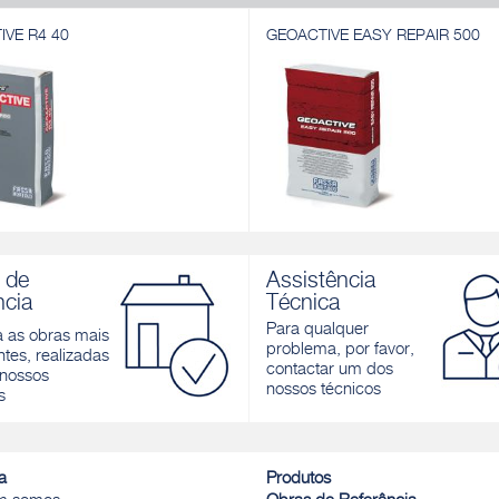
IVE R4 40
GEOACTIVE EASY REPAIR 500
IVE R4 40
GEOACTIVE EASY REPAIR 500
a rápida contendo ligantes
Argamassa cimentícia monocomp
 de
Assistência
 resistentes a sulfatos,
rápida, tixotrópica, fibro-reforçada
ncia
Técnica
da por polímero, tixotrópica,
baixíssima retração, para a repara
orçada, para passivação,
reconstrução e proteção de estrut
Para qualquer
a as obras mais
o, regularização e proteção de
betão
problema, por favor,
tes, realizadas
as em betão
contactar um dos
Descobrir
nossos
nossos técnicos
r
s
a
Produtos