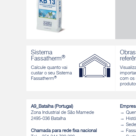
KB 13
Reboco à base de cal de efeito mármore,
Sistema
Obras
para interior e exterior
®
Fassatherm
referê
Descobrir
Calcule quanto vai
Visualiz
custar o seu Sistema
importan
®
Fassatherm
com os 
produto
A9_Batalha (Portugal)
Empres
Zona Industrial de São Mamede
Que
2495-036 Batalha
Histó
Sed
Chamada para rede fixa nacional
Fass