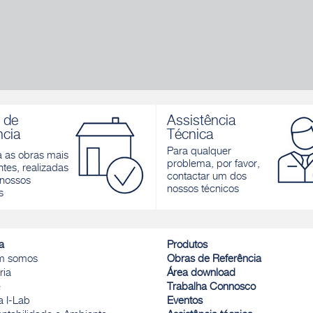
 de
Assistência
ncia
Técnica
Para qualquer
a as obras mais
problema, por favor,
tes, realizadas
contactar um dos
nossos
nossos técnicos
s
a
Produtos
m somos
Obras de Referência
ria
Área download
e
Trabalha Connosco
a I-Lab
Eventos