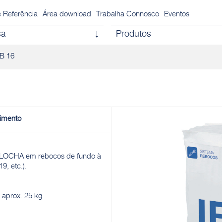
 Referência
Área download
Trabalha Connosco
Eventos
sa
Produtos
IB 16
imento
LOCHA em rebocos de fundo à
9, etc.).
 aprox. 25 kg