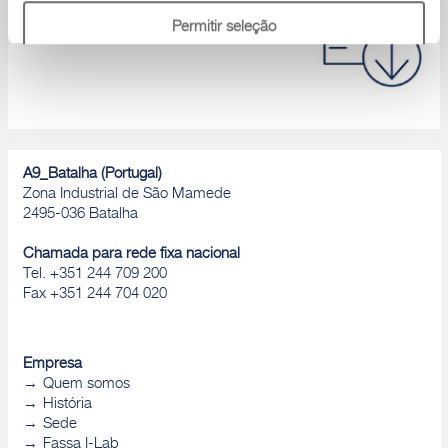
Catálogos de produtos, Declaração de
Permitir seleção
desempenho, D.o.P., Brochuras, ...
Rejeitar
A9_Batalha (Portugal)
Zona Industrial de São Mamede
2495-036 Batalha
Chamada para rede fixa nacional
Tel. +351 244 709 200
Fax +351 244 704 020
Empresa
Quem somos
História
Sede
Fassa I-Lab