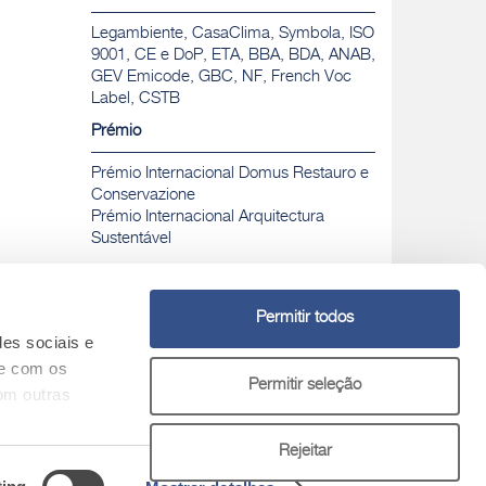
Legambiente, CasaClima, Symbola, ISO
9001, CE e DoP, ETA, BBA, BDA, ANAB,
GEV Emicode, GBC, NF, French Voc
Label, CSTB
Prémio
Prémio Internacional Domus Restauro e
Conservazione
Prémio Internacional Arquitectura
Sustentável
Permitir todos
des sociais e
Chamada para rede fixa nacional gratuita
Nº Verde
te com os
Permitir seleção
800 30 31 32
om outras
tivos
Rejeitar