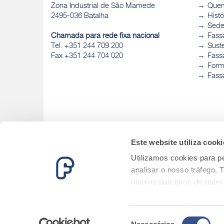
Zona Industrial de São Mamede
Que
2495-036 Batalha
Histó
Sed
Chamada para rede fixa nacional
Fass
Tel. +351 244 709 200
Sust
Fax +351 244 704 020
Fassa
Form
Fass
Este website utiliza cooki
Utilizamos cookies para pe
analisar o nosso tráfego.
nossos parceiros de redes
informações que lhes forne
serviços.
Seleção