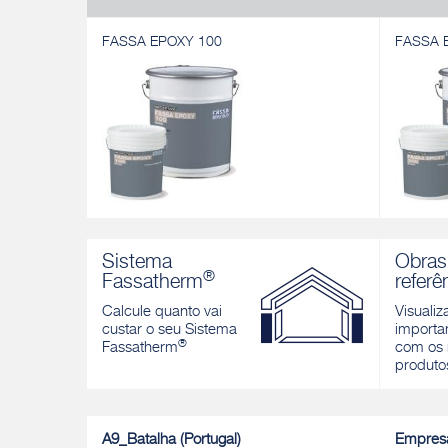
FASSA EPOXY 100
FASSA 
FASSA EPOXY 100
FASSA 
Resina epoxi bicomponente para
Resina e
Sistema
Obras
imprimação e injeção
betonage
®
Fassatherm
referê
fissuras
Descobrir
Calcule quanto vai
Visualiz
Descobri
custar o seu Sistema
importan
®
Fassatherm
com os 
produto
A9_Batalha (Portugal)
Empres