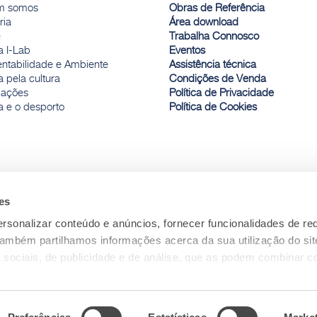
m somos
Obras de Referência
ria
Área download
e
Trabalha Connosco
a I-Lab
Eventos
entabilidade e Ambiente
Assistência técnica
 pela cultura
Condições de Venda
ações
Política de Privacidade
a e o desporto
Política de Cookies
es
rsonalizar conteúdo e anúncios, fornecer funcionalidades de re
 Também partilhamos informações acerca da sua utilização do si
 sociais, de publicidade e de análise, que as podem combinar c
ceu ou recolhidas por estes a partir da sua utilização dos respe