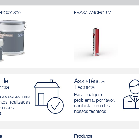
EPOXY 300
FASSA ANCHOR V
EPOXY 300
FASSA ANCHOR V
póxi bicomponente para juntas de
Ancoragem química à base de resin
 de
Assistência
m estruturais e selagem de
éster sem estireno para cargas est
ncia
Técnica
Descobrir
Para qualquer
a as obras mais
r
problema, por favor,
tes, realizadas
contactar um dos
nossos
nossos técnicos
s
a
Produtos