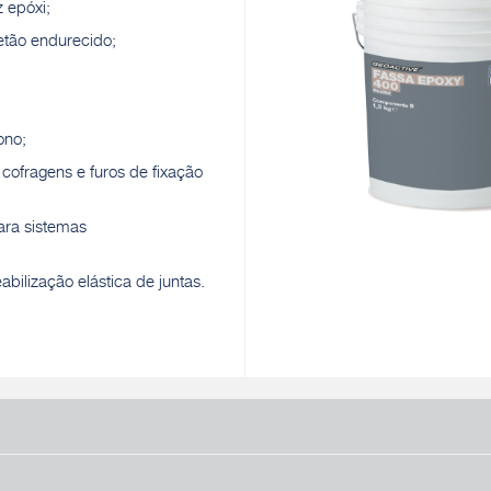
z epóxi;
etão endurecido;
ono;
ofragens e furos de fixação
para sistemas
bilização elástica de juntas.