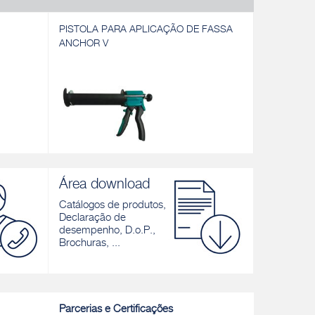
PISTOLA PARA APLICAÇÃO DE FASSA
FASSAFO
ANCHOR V
PISTOLA PARA APLICAÇÃO DE FASSA
FASSAFO
a vinil-
ANCHOR V
Cordão em 
Área download
ruturais
Pistola para aplicação de FASSA ANCHOR
células fec
V
de selantes
Catálogos de produtos,
correcto d
Declaração de
Descobrir
desempenho, D.o.P.,
Descobrir
Brochuras, ...
Parcerias e Certificações