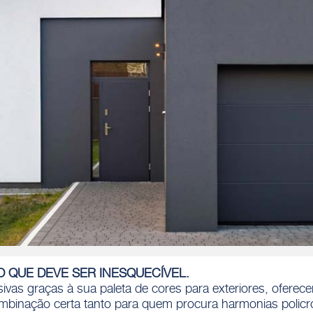
SO QUE DEVE SER INESQUECÍVEL.
ivas graças à sua paleta de cores para exteriores, ofere
mbinação certa tanto para quem procura harmonias polic