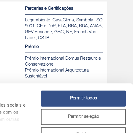
Parcerias e Certificações
Legambiente, CasaClima, Symbola, ISO
9001, CE e DoP, ETA, BBA, BDA, ANAB,
GEV Emicode, GBC, NF, French Voc
Label, CSTB
Prémio
Prémio Internacional Domus Restauro e
Conservazione
Prémio Internacional Arquitectura
Sustentável
Permitir todos
des sociais e
Chamada para rede fixa nacional gratuita
Nº Verde
te com os
Permitir seleção
800 30 31 32
om outras
tivos