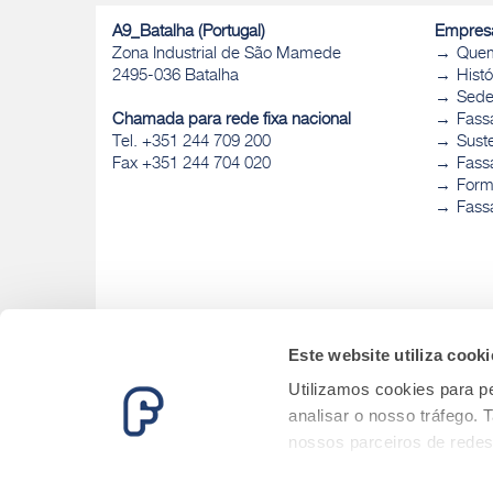
A9_Batalha (Portugal)
Empres
Zona Industrial de São Mamede
Que
2495-036 Batalha
Histó
Sed
Chamada para rede fixa nacional
Fass
Tel. +351 244 709 200
Sust
Fax +351 244 704 020
Fassa
Form
Fass
Este website utiliza cooki
Utilizamos cookies para pe
analisar o nosso tráfego.
nossos parceiros de redes
informações que lhes forne