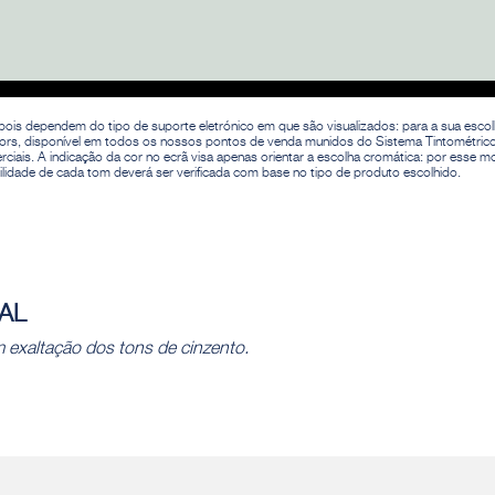
 pois dependem do tipo de suporte eletrónico em que são visualizados: para a sua esco
exteriors, disponível em todos os nossos pontos de venda munidos do Sistema Tintométric
iais. A indicação da cor no ecrã visa apenas orientar a escolha cromática: por esse mo
ilidade de cada tom deverá ser verificada com base no tipo de produto escolhido.
AL
m exaltação dos tons de cinzento.