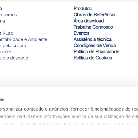
a
Produtos
m somos
Obras de Referência
ria
Área download
e
Trabalha Connosco
a I-Lab
Eventos
entabilidade e Ambiente
Assistência técnica
 pela cultura
Condições de Venda
ações
Política de Privacidade
a e o desporto
Política de Cookies
es
rsonalizar conteúdo e anúncios, fornecer funcionalidades de re
 Também partilhamos informações acerca da sua utilização do si
 sociais, de publicidade e de análise, que as podem combinar c
ceu ou recolhidas por estes a partir da sua utilização dos respe