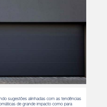
cendo sugestões alinhadas com as tendências
romáticas de grande impacto como para