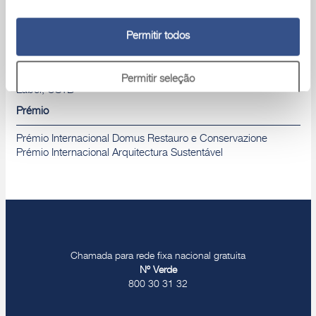
Parcerias e Certificações
Permitir todos
Legambiente, CasaClima, Symbola, ISO 9001, CE e DoP,
ETA, BBA, BDA, ANAB, GEV Emicode, GBC, NF, French Voc
Permitir seleção
Label, CSTB
Prémio
Rejeitar
Prémio Internacional Domus Restauro e Conservazione
Prémio Internacional Arquitectura Sustentável
Chamada para rede fixa nacional gratuita
Nº Verde
800 30 31 32