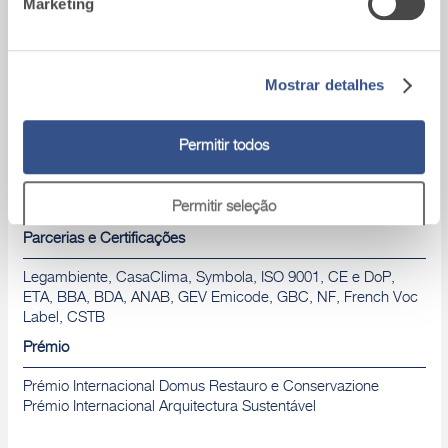
Marketing
Produtos
Obras de Referência
Área download
Trabalha Connosco
Mostrar detalhes
Eventos
Assistência técnica
Condições de Venda
Permitir todos
Política de Privacidade
Política de Cookies
Permitir seleção
Parcerias e Certificações
Rejeitar
Legambiente, CasaClima, Symbola, ISO 9001, CE e DoP,
ETA, BBA, BDA, ANAB, GEV Emicode, GBC, NF, French Voc
Label, CSTB
Prémio
Prémio Internacional Domus Restauro e Conservazione
Prémio Internacional Arquitectura Sustentável