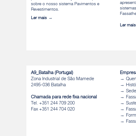
apresent
sobre o nosso sistema Pavimentos e
sistemas
Revestimentos.
Fassath
Ler mais
Ler mais
A9_Batalha (Portugal)
Empres
Zona Industrial de São Mamede
Que
2495-036 Batalha
Histó
Sed
Chamada para rede fixa nacional
Fass
Tel. +351 244 709 200
Sust
Fax +351 244 704 020
Fassa
Form
Fass