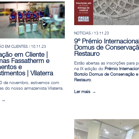
NOTÍCIAS / 13.11.23
9º Prémio Internaciona
 EM CLIENTES / 10.11.23
Domus de Conservaçã
Restauro
ção em Cliente |
mas Fassatherm e
Estão abertas as inscrições para pa
entos e
na IX edição do
Prémio Internacio
timentos | Vilaterra
Bortolo Domus de Conservação e
Restauro
.
10 de novembro, estivemos com
tes do nosso armazenista Vilaterra.
Ler mais