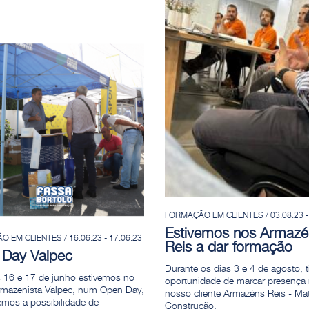
FORMAÇÃO EM CLIENTES / 03.08.23 -
Estivemos nos Armazé
 EM CLIENTES / 16.06.23 - 17.06.23
Reis a dar formação
Day Valpec
Durante os dias 3 e 4 de agosto, 
 16 e 17 de junho estivemos no
oportunidade de marcar presença
rmazenista Valpec, num Open Day,
nosso cliente Armazéns Reis - Mat
emos a possibilidade de
Construção.