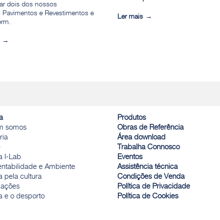
ar dois dos nossos
 Pavimentos e Revestimentos e
Ler mais
erm.
a
Produtos
m somos
Obras de Referência
ria
Área download
e
Trabalha Connosco
a I-Lab
Eventos
entabilidade e Ambiente
Assistência técnica
 pela cultura
Condições de Venda
ações
Política de Privacidade
a e o desporto
Política de Cookies