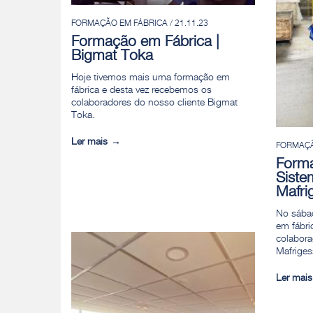
FORMAÇÃO EM FÁBRICA / 21.11.23
Formação em Fábrica |
Bigmat Toka
Hoje tivemos mais uma formação em
fábrica e desta vez recebemos os
colaboradores do nosso cliente Bigmat
Toka.
Ler mais
FORMAÇÃO
Forma
Siste
Mafri
No sába
em fábri
colabora
Mafriges
Ler mais